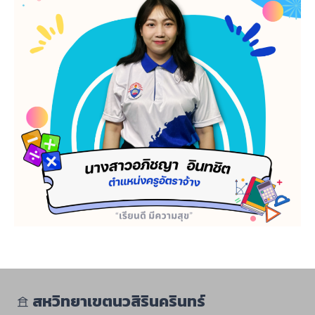
𖠿
สหวิทยาเขตนวสิรินครินทร์