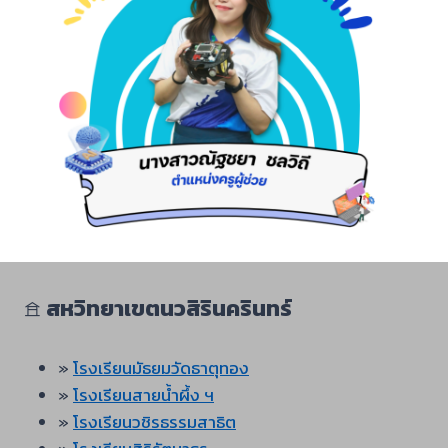
𖠿
สหวิทยาเขตนวสิรินครินทร์
»
โรงเรียนมัธยมวัดธาตุทอง
»
โรงเรียนสายน้ำผึ้ง ฯ
»
โรงเรียนวชิรธรรมสาธิต