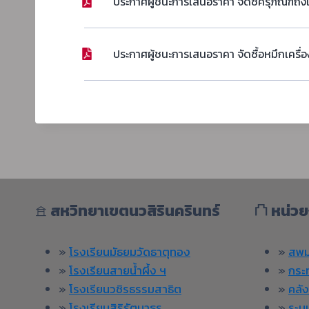
ประกาศผู้ชนะการเสนอราคา จัดซื้ครุภัณฑ์ถัง
ประกาศผู้ชนะการเสนอราคา จัดซื้อหมึกเครื
𖠿
สหวิทยาเขตนวสิรินครินทร์
⛫
หน่วย
»
โรงเรียนมัธยมวัดธาตุทอง
»
สพม
»
โรงเรียนสายน้ำผึ้ง ฯ
»
กระ
»
โรงเรียนวชิรธรรมสาธิต
»
คลั
»
โรงเรียนสิริรัตนาธร
»
ระบ