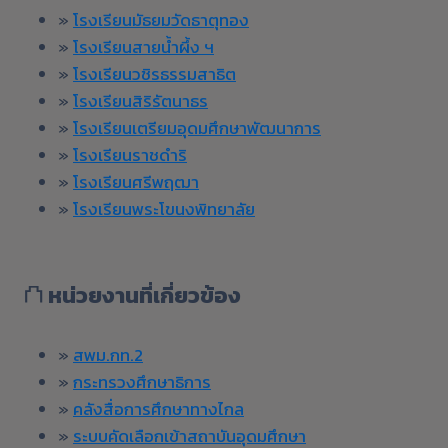
»
โรงเรียนมัธยมวัดธาตุทอง
»
โรงเรียนสายน้ำผึ้ง ฯ
»
โรงเรียนวชิรธรรมสาธิต
»
โรงเรียนสิริรัตนาธร
»
โรงเรียนเตรียมอุดมศึกษาพัฒนาการ
»
โรงเรียนราชดำริ
»
โรงเรียนศรีพฤฒา
»
โรงเรียนพระโขนงพิทยาลัย
⛫
หน่วยงานที่เกี่ยวข้อง
»
สพม.กท.2
»
กระทรวงศึกษาธิการ
»
คลังสื่อการศึกษาทางไกล
»
ระบบคัดเลือกเข้าสถาบันอุดมศึกษา