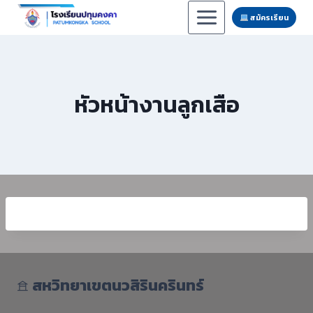
Skip
สมัครเรียน
to
content
หัวหน้างานลูกเสือ
𖠿
สหวิทยาเขตนวสิรินครินทร์