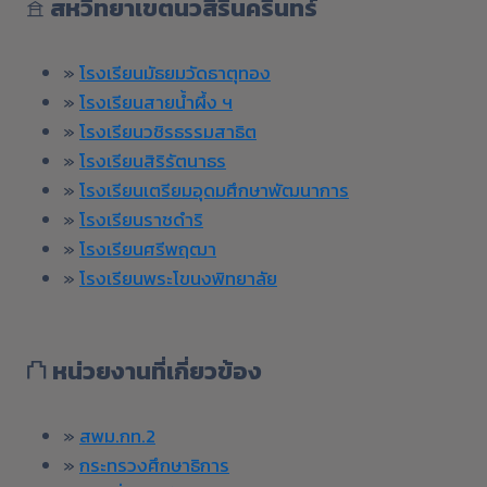
𖠿
สหวิทยาเขตนวสิรินครินทร์
»
โรงเรียนมัธยมวัดธาตุทอง
»
โรงเรียนสายน้ำผึ้ง ฯ
»
โรงเรียนวชิรธรรมสาธิต
»
โรงเรียนสิริรัตนาธร
»
โรงเรียนเตรียมอุดมศึกษาพัฒนาการ
»
โรงเรียนราชดำริ
»
โรงเรียนศรีพฤฒา
»
โรงเรียนพระโขนงพิทยาลัย
⛫
หน่วยงานที่เกี่ยวข้อง
»
สพม.กท.2
»
กระทรวงศึกษาธิการ