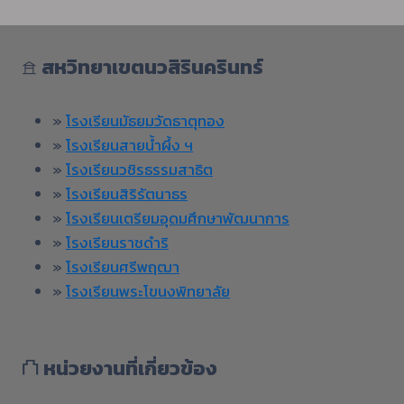
𖠿
สหวิทยาเขตนวสิรินครินทร์
»
โรงเรียนมัธยมวัดธาตุทอง
»
โรงเรียนสายน้ำผึ้ง ฯ
»
โรงเรียนวชิรธรรมสาธิต
»
โรงเรียนสิริรัตนาธร
»
โรงเรียนเตรียมอุดมศึกษาพัฒนาการ
»
โรงเรียนราชดำริ
»
โรงเรียนศรีพฤฒา
»
โรงเรียนพระโขนงพิทยาลัย
⛫
หน่วยงานที่เกี่ยวข้อง