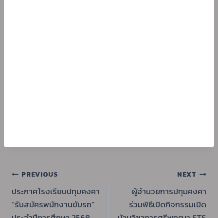
แนะแนว
PREVIOUS
NEXT
ประกาศโรงเรียนปทุมคงคา
ผู้อำนวยการปทุมคงคา
เรื่อง
“รับสมัครพนักงานขับรถ”
ร่วมพิธีเปิดกิจกรรมเปิด
ประจำปีการศึกษา 2568
บ้านวิชาการศรีพฤฒา STS