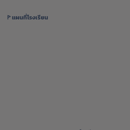
ꚰ แผนที่โรงเรียน