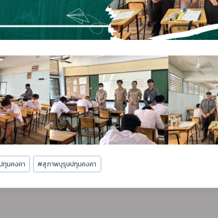
นปทุมคงคา
#
สุภาพบุรุษปทุมคงคา