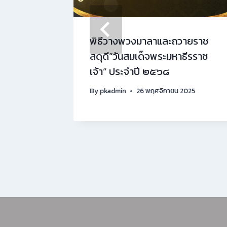
ที่เป็น
พิธีวางพวงมาลาและถวายราช
งผู้
สดุดี“วันสมเด็จพระมหาธีรราช
เจ้า” ประจำปี ๒๕๖๘
26
By
pkadmin
26 พฤศจิกายน 2025