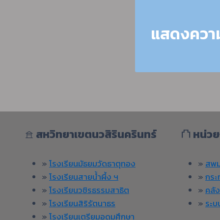
𖠿
สหวิทยาเขตนวสิรินครินทร์
⛫
หน่วย
»
โรงเรียนมัธยมวัดธาตุทอง
»
สพม
»
โรงเรียนสายน้ำผึ้ง ฯ
»
กระ
»
โรงเรียนวชิรธรรมสาธิต
»
คลั
»
โรงเรียนสิริรัตนาธร
»
ระบ
»
โรงเรียนเตรียมอุดมศึกษา