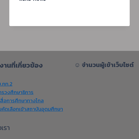
OPEN
HOUSE
2026
เปิด
โลก
วิชาการ
เปิด
บ้าน
สุภาพ
บุรุษ
งานที่เกี่ยวข้อง
☺︎
จำนวนผู้เข้าเว็บไซต์
.กท.2
ทรวงศึกษาธิการ
งสื่อการศึกษาทางไกล
บคัดเลือกเข้าสถาบันอุดมศึกษา
อเรา