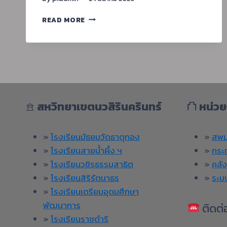
READ MORE
ประกาศ
เรื่อง
อนุมัติ
การ
เก็บ
เงิน
บำรุง
การ
𖠿
สหวิทยาเขตนวสิรินครินทร์
⛫
หน่วย
ศึกษา
ของ
สถาน
»
โรงเรียนมัธยมวัดธาตุทอง
»
สพม
ศึกษา
»
โรงเรียนสายน้ำผึ้ง ฯ
»
กระ
ปี
»
โรงเรียนวชิรธรรมสาธิต
»
คลั
การ
»
โรงเรียนสิริรัตนาธร
»
ระบ
ศึกษา
2569
»
โรงเรียนเตรียมอุดมศึกษา
พัฒนาการ
ติดต่
»
โรงเรียนราชดำริ