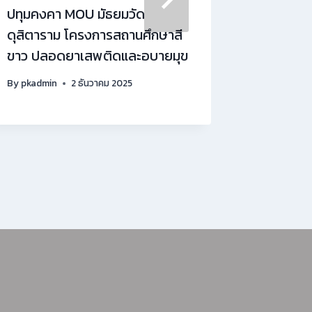
ปทุมคงคา MOU มัธยมวัด
ประกาศรายช
ดุสิตาราม โครงการสถานศึกษาสี
ศึกษาต่อร
ขาว ปลอดยาเสพติดและอบายมุข
4 (รอบเพิ
By
pkadmin
2 ธันวาคม 2025
By
pkadmin