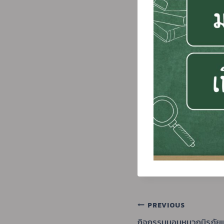
แนะแนว
PREVIOUS
กิจกรรมมอบหมวกนิรภัยแก