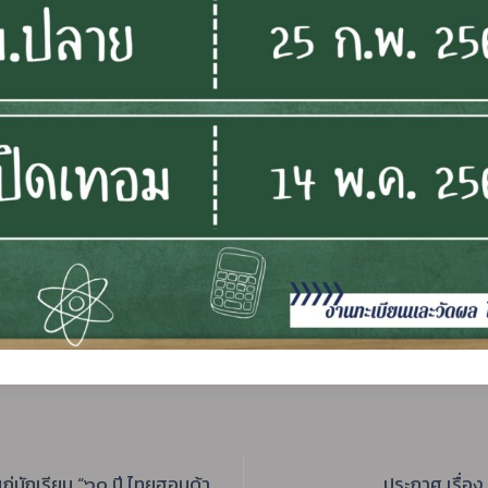
่นักเรียน “๖๐ ปี ไทยฮอนด้า
ประกาศ เรื่อ